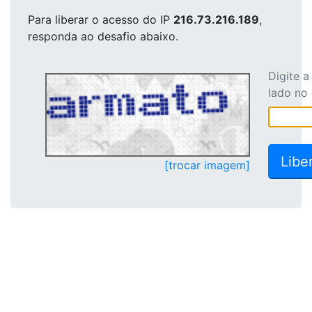
Para liberar o acesso
do IP
216.73.216.189
,
responda ao desafio abaixo.
Digite 
lado no
[trocar imagem]